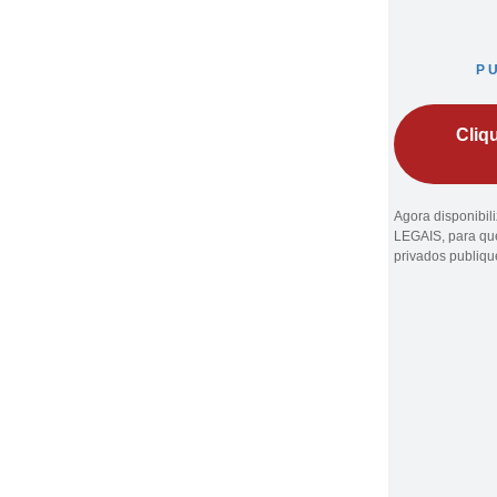
P
Cliq
Agora disponibi
LEGAIS, para que
privados publiq