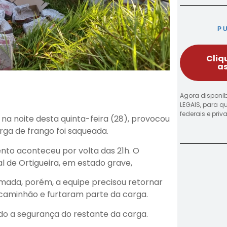
P
Cliq
as
Agora disponib
LEGAIS, para q
federais e pri
 noite desta quinta-feira (28), provocou
rga de frango foi saqueada.
nto aconteceu por volta das 21h. O
l de Ortigueira, em estado grave,
mada, porém, a equipe precisou retornar
 caminhão e furtaram parte da carga.
ndo a segurança do restante da carga.