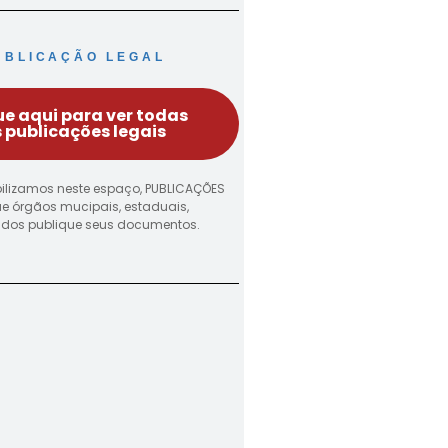
UBLICAÇÃO LEGAL
ue aqui para ver todas
 publicações legais
ilizamos neste espaço, PUBLICAÇÕES
ue órgãos mucipais, estaduais,
vados publique seus documentos.