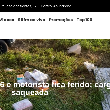
 Luiz José dos Santos, 621 - Centro, Apucarana
Vídeos
98fm ao vivo
Promoções
Top 100
e motorista fica ferido; car
saqueada