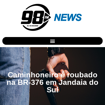
Caminhoneiro é roubado
na BR-376 em Jandaia do
Sul