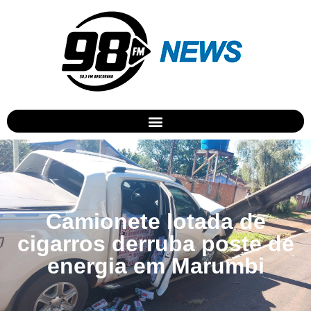
Camionete lotada de
cigarros derruba poste de
energia em Marumbi