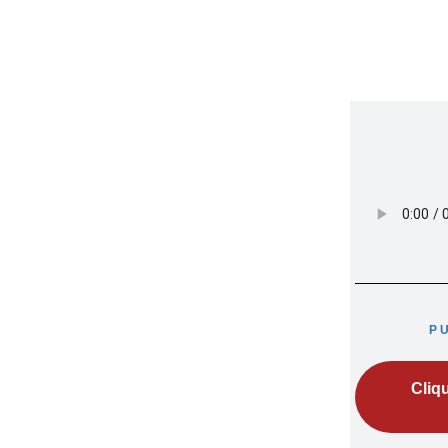
P
Cliq