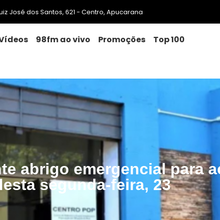
 Luiz José dos Santos, 621 - Centro, Apucarana
Vídeos
98fm ao vivo
Promoções
Top 100
e abrigo emergencial para a
 desta segunda-feira, 23