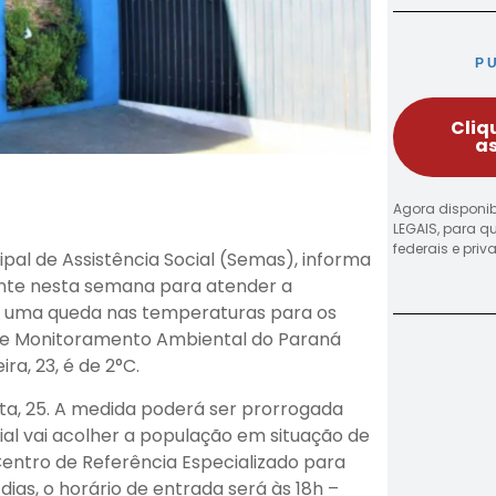
P
Cliq
as
Agora disponib
LEGAIS, para q
federais e pri
pal de Assistência Social (Semas), informa
ente nesta semana para atender a
is uma queda nas temperaturas para os
a e Monitoramento Ambiental do Paraná
ra, 23, é de 2°C.
rta, 25. A medida poderá ser prorrogada
al vai acolher a população em situação de
entro de Referência Especializado para
ias, o horário de entrada será às 18h –