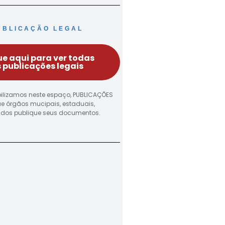
UBLICAÇÃO LEGAL
ue aqui para ver todas
 publicações legais
ilizamos neste espaço, PUBLICAÇÕES
ue órgãos mucipais, estaduais,
vados publique seus documentos.