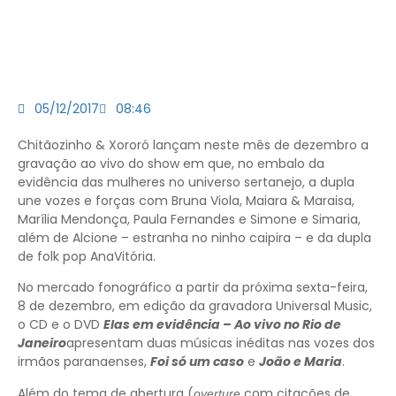
05/12/2017
08:46
Chitãozinho & Xororó lançam neste mês de dezembro a
gravação ao vivo do show em que, no embalo da
evidência das mulheres no universo sertanejo, a dupla
une vozes e forças com Bruna Viola, Maiara & Maraisa,
Marília Mendonça, Paula Fernandes e Simone e Simaria,
além de Alcione – estranha no ninho caipira – e da dupla
de folk pop AnaVitória.
No mercado fonográfico a partir da próxima sexta-feira,
8 de dezembro, em edição da gravadora Universal Music,
o CD e o DVD
Elas em evidência – Ao vivo no Rio de
Janeiro
apresentam duas músicas inéditas nas vozes dos
irmãos paranaenses,
Foi só um caso
e
João e Maria
.
Além do tema de abertura (
com citações de
overture