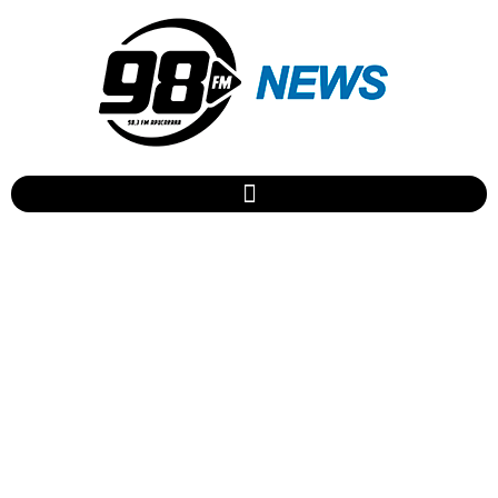
Chitãozinho & Xororó
lançam DVD de show com
cantoras sertanejas