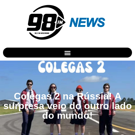
Colegas 2 na Rússia! A
surpresa veio do outro lado
do mundo!