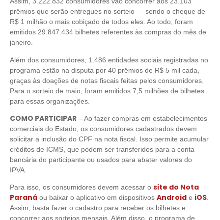
Assim, 3.222.832 consumidores vão concorrer aos 23.103
prêmios que serão entregues no sorteio — sendo o cheque de
R$ 1 milhão o mais cobiçado de todos eles. Ao todo, foram
emitidos 29.847.434 bilhetes referentes às compras do mês de
janeiro.
Além dos consumidores, 1.486 entidades sociais registradas no
programa estão na disputa por 40 prêmios de R$ 5 mil cada,
graças às doações de notas fiscais feitas pelos consumidores.
Para o sorteio de maio, foram emitidos 7,5 milhões de bilhetes
para essas organizações.
COMO PARTICIPAR
– Ao fazer compras em estabelecimentos
comerciais do Estado, os consumidores cadastrados devem
solicitar a inclusão do CPF na nota fiscal. Isso permite acumular
créditos de ICMS, que podem ser transferidos para a conta
bancária do participante ou usados para abater valores do
IPVA.
site do Nota
Para isso, os consumidores devem acessar o
Paraná
Android
iOS
ou baixar o aplicativo em dispositivos
e
.
Assim, basta fazer o cadastro para receber os bilhetes e
concorrer aos sorteios mensais. Além disso, o programa de