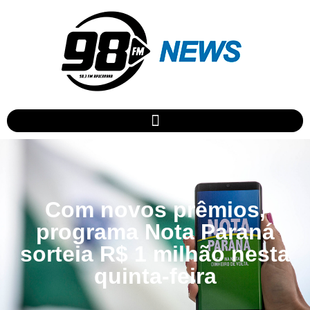
Com novos prêmios,
programa Nota Paraná
sorteia R$ 1 milhão nesta
quinta-feira