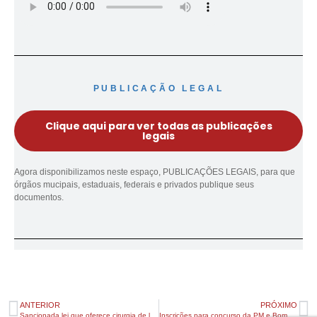
PUBLICAÇÃO LEGAL
Clique aqui para ver todas as publicações
legais
Agora disponibilizamos neste espaço, PUBLICAÇÕES LEGAIS, para que
órgãos mucipais, estaduais, federais e privados publique seus
documentos.
ANTERIOR
PRÓXIMO
Sancionada lei que oferece cirurgia de lábio leporino pelo SUS
Inscrições para concurso da PM e Bombeiros vão até o dia 13 de maio