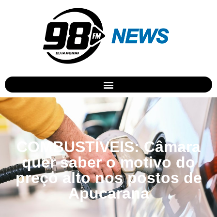
COMBUSTÍVEIS: Câmara
quer saber o motivo do
preço alto nos postos de
Apucarana