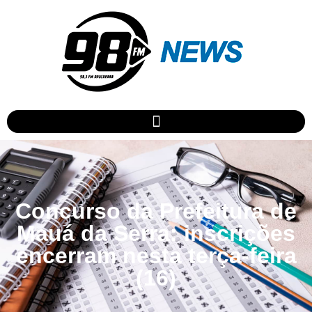
Concurso da Prefeitura de
Mauá da Serra: inscrições
encerram nesta terça-feira
(16)