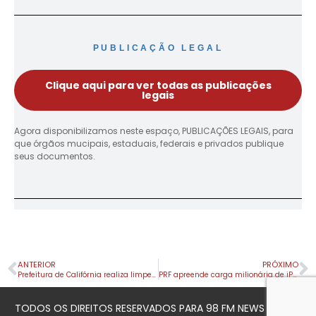
PUBLICAÇÃO LEGAL
Clique aqui para ver todas as publicações
legais
Agora disponibilizamos neste espaço, PUBLICAÇÕES LEGAIS, para
que órgãos mucipais, estaduais, federais e privados publique
seus documentos.
ANTERIOR
PRÓXIMO
Prefeitura de Califórnia realiza limpeza de bueiro na Avenida Getúlio Vargas
PRF apreende carga milionária de iPhones em Londrina (PR)
TODOS OS DIREITOS RESERVADOS PARA 98 FM NEWS © 2023