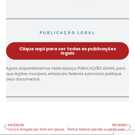
PUBLICAÇÃO LEGAL
Clique aqui para ver todas as publicações
legais
Agora disponibilizamos neste espaço, PUBLICAÇÕES LEGAIS, para
que órgãos mucipais, estaduais, federais e privados publique
seus documentos.
ANTERIOR
PRÓXIMO
Carro é atingido por trem em passagem de nível em Apucarana; motorista sai ileso
Polícia Federal prende suspeito com cédulas falsas recebidas via encomenda postal