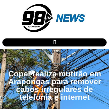
Copel realiza mutirão em
Arapongas para remover
cabos irregulares de
telefonia e internet