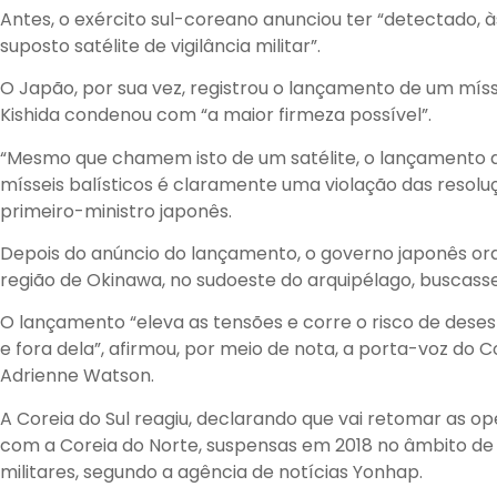
Antes, o exército sul-coreano anunciou ter “detectado, à
suposto satélite de vigilância militar”.
O Japão, por sua vez, registrou o lançamento de um mís
Kishida condenou com “a maior firmeza possível”.
“Mesmo que chamem isto de um satélite, o lançamento d
mísseis balísticos é claramente uma violação das resolu
primeiro-ministro japonês.
Depois do anúncio do lançamento, o governo japonês o
região de Okinawa, no sudoeste do arquipélago, buscass
O lançamento “eleva as tensões e corre o risco de desest
e fora dela”, afirmou, por meio de nota, a porta-voz do
Adrienne Watson.
A Coreia do Sul reagiu, declarando que vai retomar as op
com a Coreia do Norte, suspensas em 2018 no âmbito de
militares, segundo a agência de notícias Yonhap.