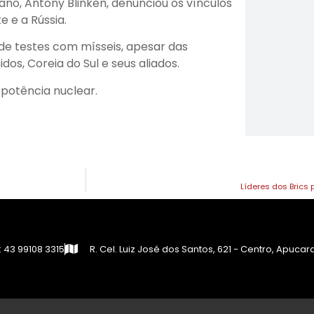
o, Antony Blinken, denunciou os vínculos
e e a Rússia.
de testes com mísseis, apesar das
os, Coreia do Sul e seus aliados.
e potência nuclear.
Líderes dos Bric
 43 99108 3315
R. Cel. Luiz José dos Santos, 621 - Centro, Apuca