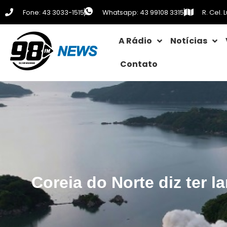
Fone: 43 3033-1515
Whatsapp: 43 99108 3315
R. Cel.
A Rádio
Notícias
Contato
Coreia do Norte diz ter l