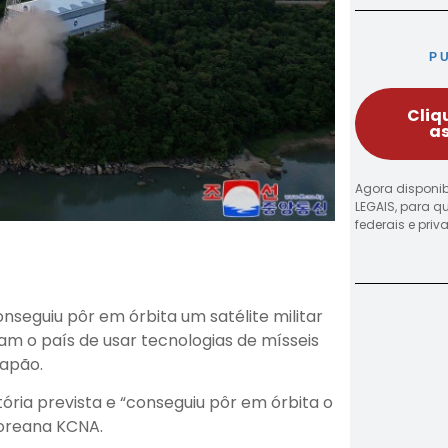
P
Cliq
as
Agora disponib
LEGAIS, para q
federais e pri
onseguiu pôr em órbita um satélite militar
iam o país de usar tecnologias de mísseis
Japão.
etória prevista e “conseguiu pôr em órbita o
-coreana KCNA.