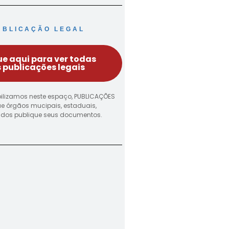
UBLICAÇÃO LEGAL
ue aqui para ver todas
 publicações legais
ilizamos neste espaço, PUBLICAÇÕES
ue órgãos mucipais, estaduais,
vados publique seus documentos.