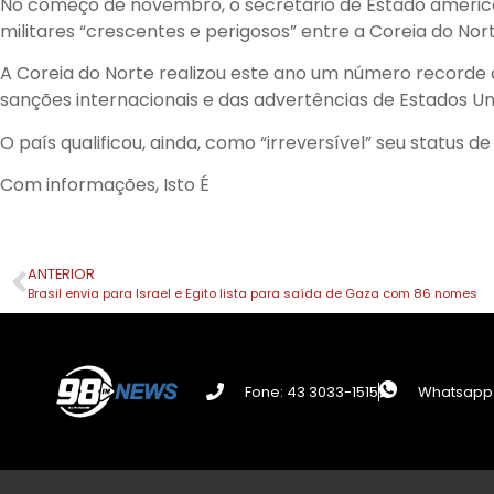
No começo de novembro, o secretário de Estado american
militares “crescentes e perigosos” entre a Coreia do Nort
A Coreia do Norte realizou este ano um número recorde 
sanções internacionais e das advertências de Estados Unid
O país qualificou, ainda, como “irreversível” seu status d
Com informações, Isto É
ANTERIOR
Brasil envia para Israel e Egito lista para saída de Gaza com 86 nomes
Fone: 43 3033-1515
Whatsapp: