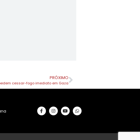
PRÓXIMO
s pedem cessar-fogo imediato em Gaza
rana