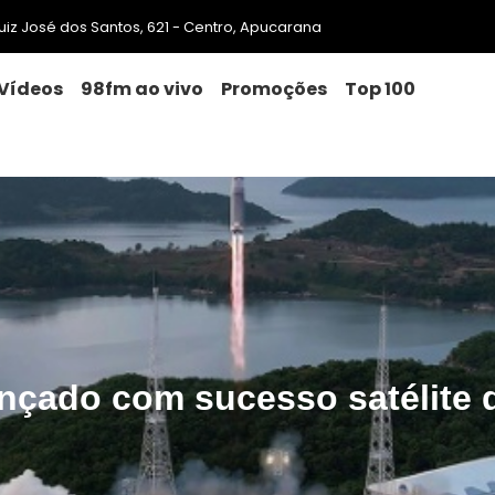
 Luiz José dos Santos, 621 - Centro, Apucarana
Vídeos
98fm ao vivo
Promoções
Top 100
ançado com sucesso satélite d