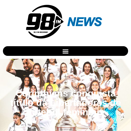
Corinthians conquista
título da Libertadores de
futebol feminino