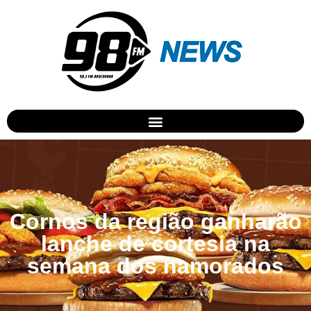
Cornos da região ganharão
lanche de cortesia na
semana dos namorados