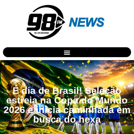
É dia de Brasil! Seleção
estreia na Copa do Mundo
2026 e inicia caminhada em
busca do hexa