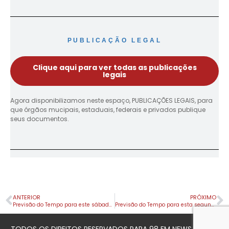
PUBLICAÇÃO LEGAL
Clique aqui para ver todas as publicações
legais
Agora disponibilizamos neste espaço, PUBLICAÇÕES LEGAIS, para
que órgãos mucipais, estaduais, federais e privados publique
seus documentos.
ANTERIOR
PRÓXIMO
Previsão do Tempo para este sábado (13) em Apucarana e Região
Previsão do Tempo para esta segunda-feira (15) em Apucarana e Região
TODOS OS DIREITOS RESERVADOS PARA 98 FM NEWS © 2023