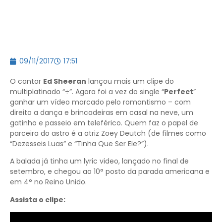
09/11/2017
17:51
O cantor
Ed Sheeran
lançou mais um clipe do
multiplatinado “÷”. Agora foi a vez do single “
Perfect
”
ganhar um vídeo marcado pelo romantismo – com
direito a dança e brincadeiras em casal na neve, um
gatinho e passeio em teleférico. Quem faz o papel de
parceira do astro é a atriz Zoey Deutch (de filmes como
“Dezesseis Luas” e “Tinha Que Ser Ele?”).
A balada já tinha um lyric video, lançado no final de
setembro, e chegou ao 10° posto da parada americana e
em 4° no Reino Unido.
Assista o clipe: