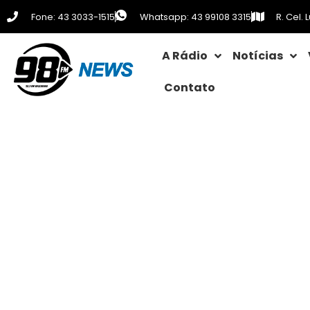
Fone: 43 3033-1515
Whatsapp: 43 99108 3315
R. Cel.
A Rádio
Notícias
Contato
EJA abre ma