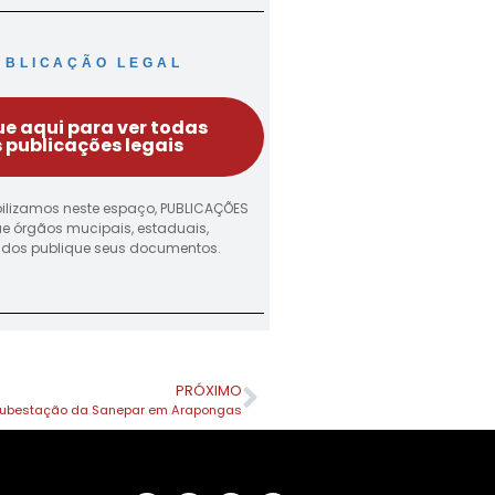
UBLICAÇÃO LEGAL
ue aqui para ver todas
 publicações legais
ilizamos neste espaço, PUBLICAÇÕES
ue órgãos mucipais, estaduais,
vados publique seus documentos.
PRÓXIMO
 subestação da Sanepar em Arapongas