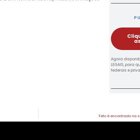
P
Cliq
as
Agora disponib
LEGAIS, para q
federais e pri
Feto é encontrado na