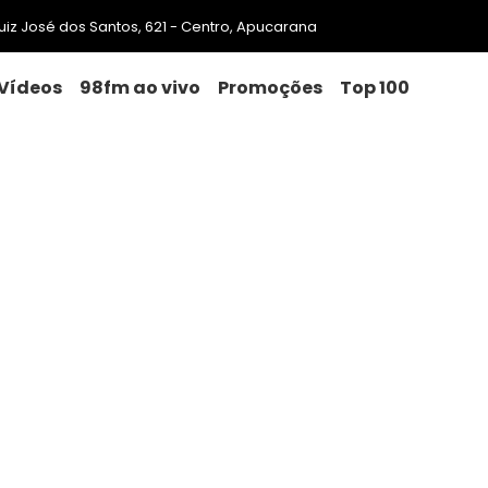
 Luiz José dos Santos, 621 - Centro, Apucarana
Vídeos
98fm ao vivo
Promoções
Top 100
trículas para novas turmas