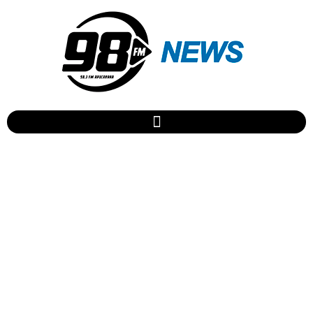
Em Apucarana homem
tenta colocar fogo em
posto