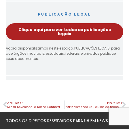
PUBLICAÇÃO LEGAL
Clique aqui para ver todas as publicações
legais
Agora disponibilizamos neste espaço, PUBLICAÇÕES LEGAIS, para
que órgãos mucipais, estaduais, federais e privados publique
seus documentos.
ANTERIOR
PRÓXIMO
Missa Devocional a Nossa Senhora de Lourdes chega à 40ª edição com Procissão Luminosa e participação do Apostolado da Oração
PMPR apreende 340 quilos de maconha, medicamentos e eletrônicos em ônibus na PR-444
TODOS OS DIREITOS RESERVADOS PARA 98 FM NEWS © 2023