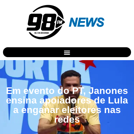
Em evento do PT, Janones
ensina apoiadores de Lula
a enganar eleitores nas
redes