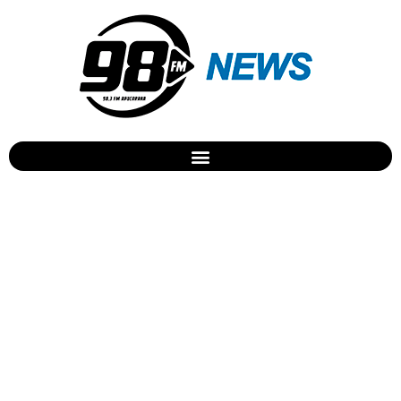
Emicida anuncia Caetano
Veloso e Pitty em gravação
do novo DVD