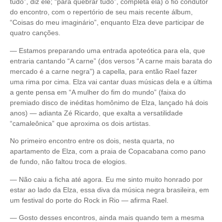
tudo”, diz ele; “para quebrar tudo”, completa ela) o fio condutor
do encontro, com o repertório de seu mais recente álbum,
“Coisas do meu imaginário”, enquanto Elza deve participar de
quatro canções.
— Estamos preparando uma entrada apoteótica para ela, que
entraria cantando “A carne” (dos versos “A carne mais barata do
mercado é a carne negra”) a capella, para então Rael fazer
uma rima por cima. Elza vai cantar duas músicas dela e a última
a gente pensa em “A mulher do fim do mundo” (faixa do
premiado disco de inéditas homônimo de Elza, lançado há dois
anos) — adianta Zé Ricardo, que exalta a versatilidade
“camaleônica” que aproxima os dois artistas.
No primeiro encontro entre os dois, nesta quarta, no
apartamento de Elza, com a praia de Copacabana como pano
de fundo, não faltou troca de elogios.
— Não caiu a ficha até agora. Eu me sinto muito honrado por
estar ao lado da Elza, essa diva da música negra brasileira, em
um festival do porte do Rock in Rio — afirma Rael.
— Gosto desses encontros, ainda mais quando tem a mesma