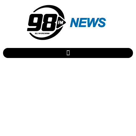
Rock In Rio: Encontro
inédito entre Elza Soares e
Rael