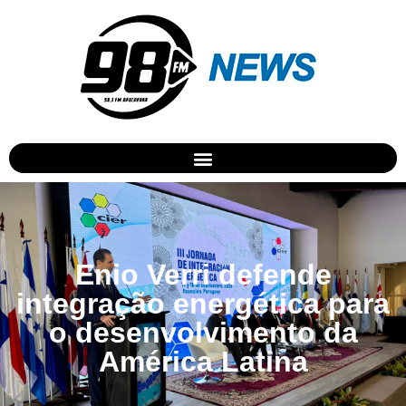
Enio Verri defende
integração energética para
o desenvolvimento da
América Latina