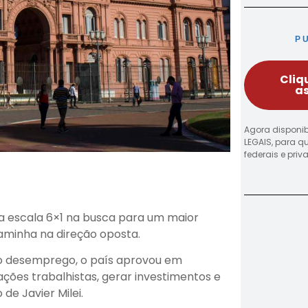
P
Cliq
as
Agora disponib
LEGAIS, para q
federais e pri
 a escala 6×1 na busca para um maior
caminha na direção oposta.
no desemprego, o país aprovou em
ções trabalhistas, gerar investimentos e
e Javier Milei.