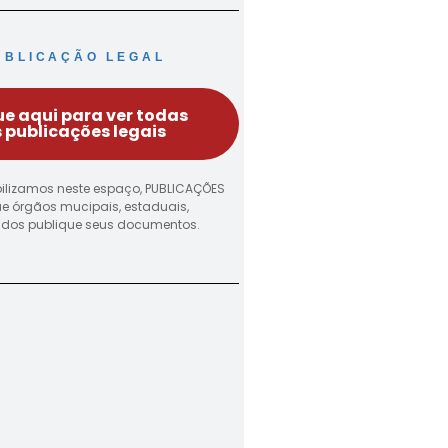
UBLICAÇÃO LEGAL
ue aqui para ver todas
 publicações legais
ilizamos neste espaço, PUBLICAÇÕES
ue órgãos mucipais, estaduais,
vados publique seus documentos.