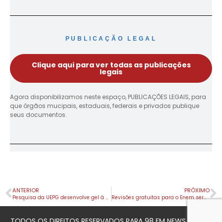
PUBLICAÇÃO LEGAL
Clique aqui para ver todas as publicações
legais
Agora disponibilizamos neste espaço, PUBLICAÇÕES LEGAIS, para
que órgãos mucipais, estaduais, federais e privados publique
seus documentos.
ANTERIOR
PRÓXIMO
Pesquisa da UEPG desenvolve gel à base de tilápia que trata feridas em animais
Revisões gratuitas para o Enem serão realizadas no Cine Teatro Fênix
TODOS OS DIREITOS RESERVADOS PARA 98 FM NEWS © 2023