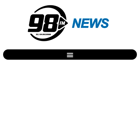
Espaço da Mulher inaugura
feira no Pirapó