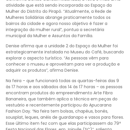
atividade que está sendo incorporada ao Espaço da
Mulher do Distrito do Pirapó. “Atualmente, a Rede de
Mulheres Solidárias abrange praticamente todos os
bairros da cidade e agora nosso objetivo é fazer a
integração da mulher rural”, pontua a secretária
municipal da Mulher e Assuntos da Família.
Denise afirma que a unidade 2 do Espaço da Mulher foi
estrategicamente instalada no Museu do Café, buscando
explorar o aspecto turístico. “As pessoas vêm para
conhecer o museu e aproveitam para ver a produção e
adquirir os produtos”, afirma Denise.
Na feira – que funcionará todas as quartas-feiras das 9
às 17 horas e aos sábados das 14 às 17 horas – as pessoas
encontram produtos do empreendimento Arte Fibra
Bananeira, que também aplica a técnica em peças do
vestuário e recentemente participou do Apucarana
Fashion Day. “Na feira tem bolsas, chapéus, bonés,
sousplat, leques, anéis de guardanapo e vasos para flores.
Esse último item fez com que elas participassem da 79ª
Festa Nacional das Flores, em Joinvile (SC)”, salienta