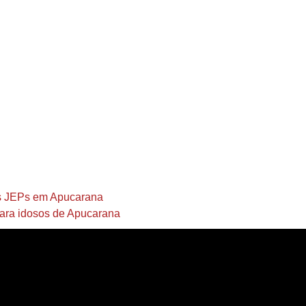
os JEPs em Apucarana
para idosos de Apucarana