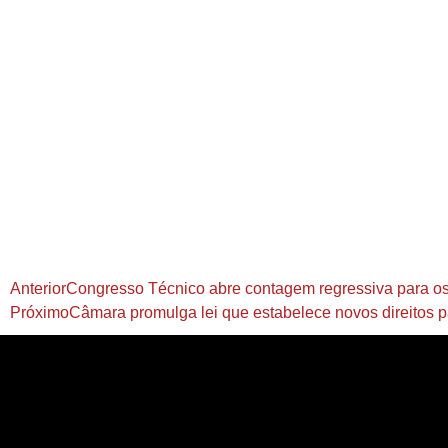
Anterior
Congresso Técnico abre contagem regressiva para 
Próximo
Câmara promulga lei que estabelece novos direitos 