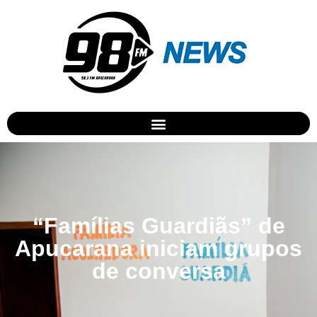
“Famílias Guardiãs” de
Apucarana iniciam grupos
de conversa