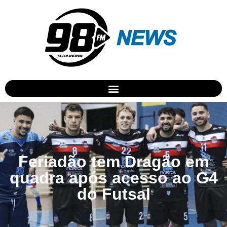
Feriadão tem Dragão em
quadra após acesso ao G4
do Futsal