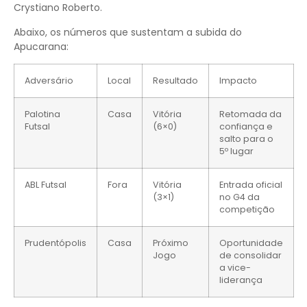
Crystiano Roberto.
Abaixo, os números que sustentam a subida do
Apucarana:
Adversário
Local
Resultado
Impacto
Palotina
Casa
Vitória
Retomada da
Futsal
(6×0)
confiança e
salto para o
5º lugar
ABL Futsal
Fora
Vitória
Entrada oficial
(3×1)
no G4 da
competição
Prudentópolis
Casa
Próximo
Oportunidade
Jogo
de consolidar
a vice-
liderança