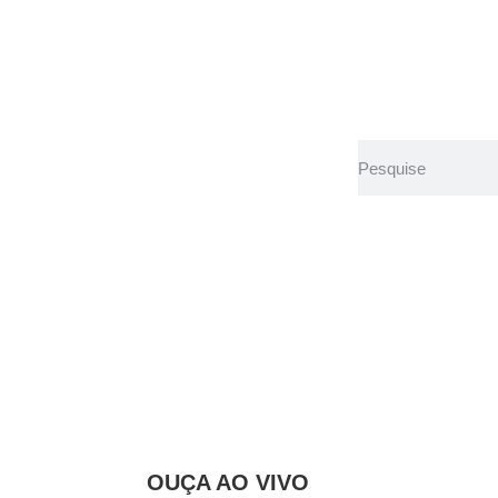
o: motorista al
i jipe da Barbie
OUÇA AO VIVO