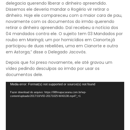
delegacia querendo liberar o dinheiro apreendido.
Dissemos ele deveria mandar o Rogério vir retirar o
dinheiro. Hoje ele compareceu com a maior cara de pau,
novamente com os documentos do irmão querendo
retirar o dinheiro apreendido. Daí recebeu a notícia dos
04 mandados contra ele. O sujeito tem 03 Mandados por
roubo em Maringá; um por homicídios em Cianorte,já
participou de duas rebeliões, uma em Cianorte e outra
em Astorga,” disse o Delegado Jacovós.
Depois que foi preso novamente, ele até gravou um
vídeo pedindo desculpas ao irmão por usar os
documentos dele.
Tocador
Media error: Format(s) not supported or source(s) not found
de
Fazer download do arquivo: https://98fmapucarana.com.br/wp-
vídeo
content/uploads/2017/10/VID-20171025-WA0138.mp4?_=1