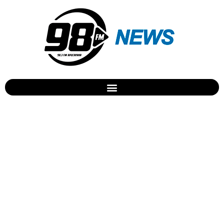
Foragido usava o nome do
irmão para não ser preso