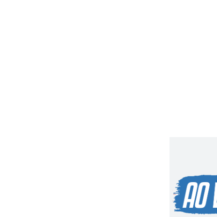
 Transportes propõe trégua n
acilitar adaptação