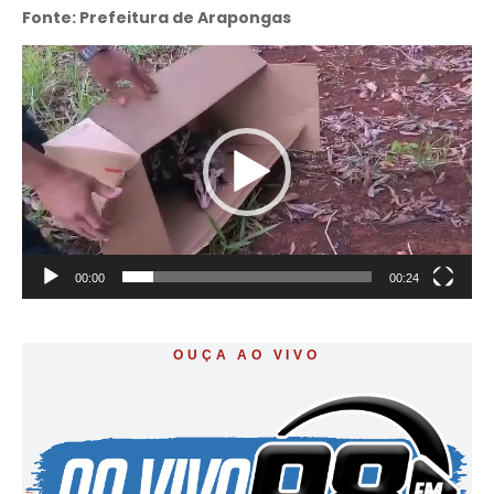
Fonte: Prefeitura de Arapongas
Tocador
de
vídeo
00:00
00:24
OUÇA AO VIVO