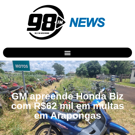
GM apreende Honda Biz
com R$62 mil em multas
em Arapongas