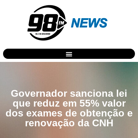
Governador sanciona lei
que reduz em 55% valor
dos exames de obtenção e
renovação da CNH