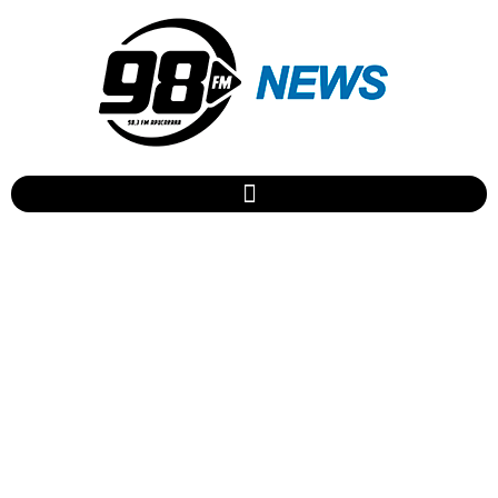
Homem atira contra gato
que tentava ‘furtar’ ração e
é preso