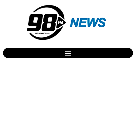
Homem é atropelado na
PR444