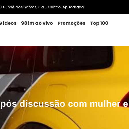
 Luiz José dos Santos, 621 - Centro, Apucarana
Vídeos
98fm ao vivo
Promoções
Top 100
 após discussão com mulher 