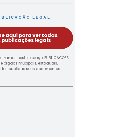
UBLICAÇÃO LEGAL
ue aqui para ver todas
 publicações legais
ilizamos neste espaço, PUBLICAÇÕES
ue órgãos mucipais, estaduais,
vados publique seus documentos.