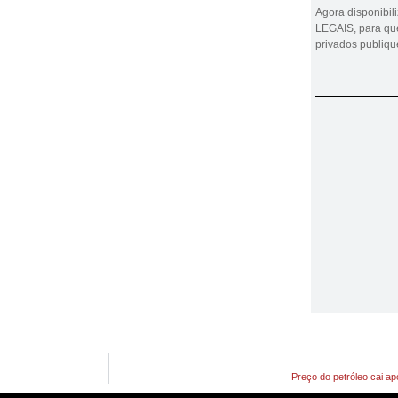
Agora disponibi
LEGAIS, para que
privados publiq
Preço do petróleo cai a