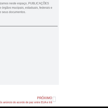
lizamos neste espaço, PUBLICAÇÕES
 órgãos mucipais, estaduais, federais e
ue seus documentos.
PRÓXIMO
pós anúncio do acordo de paz entre EUA e Irã