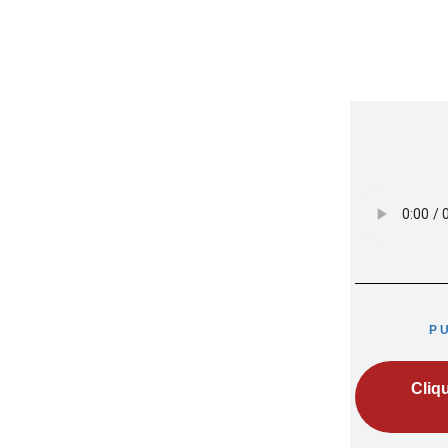
P
Cliq