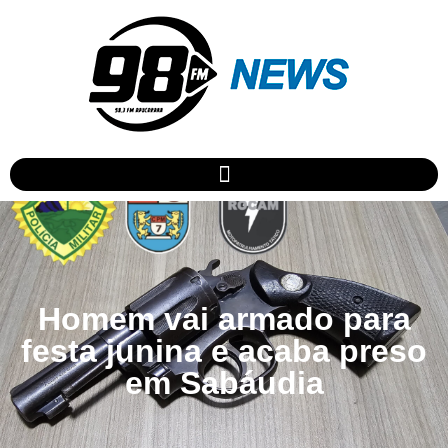
Homem vai armado para
festa junina e acaba preso
em Sabáudia