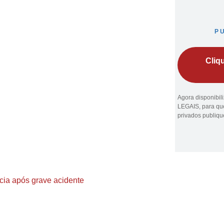
P
Cliq
Agora disponibi
LEGAIS, para que
privados publiq
cia após grave acidente