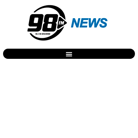
Idosa passa mal e morre
dentro de igreja em
Apucarana