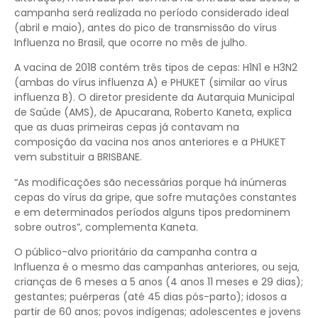
campanha será realizada no período considerado ideal
(abril e maio), antes do pico de transmissão do vírus
Influenza no Brasil, que ocorre no mês de julho.
A vacina de 2018 contém três tipos de cepas: H1N1 e H3N2
(ambas do vírus influenza A) e PHUKET (similar ao vírus
influenza B). O diretor presidente da Autarquia Municipal
de Saúde (AMS), de Apucarana, Roberto Kaneta, explica
que as duas primeiras cepas já contavam na
composição da vacina nos anos anteriores e a PHUKET
vem substituir a BRISBANE.
“As modificações são necessárias porque há inúmeras
cepas do vírus da gripe, que sofre mutações constantes
e em determinados períodos alguns tipos predominem
sobre outros”, complementa Kaneta.
O público-alvo prioritário da campanha contra a
Influenza é o mesmo das campanhas anteriores, ou seja,
crianças de 6 meses a 5 anos (4 anos 11 meses e 29 dias);
gestantes; puérperas (até 45 dias pós-parto); idosos a
partir de 60 anos; povos indígenas; adolescentes e jovens