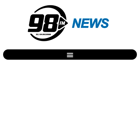
Início da vacinação contra
gripe é adiado