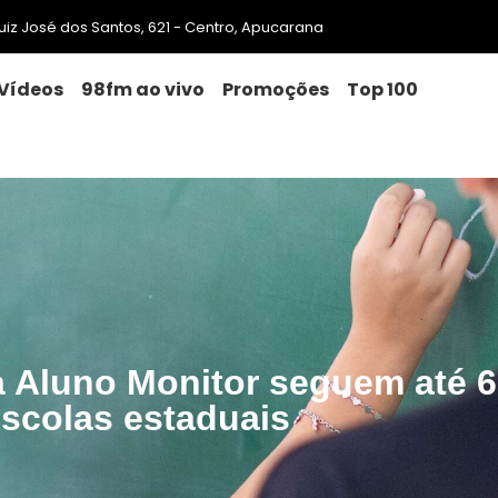
 Luiz José dos Santos, 621 - Centro, Apucarana
Vídeos
98fm ao vivo
Promoções
Top 100
a Aluno Monitor seguem até 
scolas estaduais