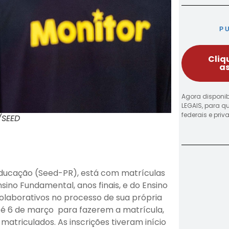
P
Cliq
as
Agora disponib
LEGAIS, para q
federais e pri
/SEED
Educação (Seed-PR), está com matrículas
sino Fundamental, anos finais, e do Ensino
laborativos no processo de sua própria
té 6 de março para fazerem a matrícula,
matriculados. As inscrições tiveram início