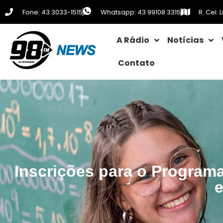
Fone: 43 3033-1515
Whatsapp: 43 99108 3315
R. Cel.
A Rádio
Notícias
Contato
Inscrições para o Program
e