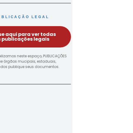
UBLICAÇÃO LEGAL
ue aqui para ver todas
 publicações legais
ilizamos neste espaço, PUBLICAÇÕES
ue órgãos mucipais, estaduais,
vados publique seus documentos.