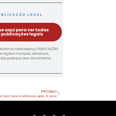
UBLICAÇÃO LEGAL
ue aqui para ver todas
 publicações legais
ilizamos neste espaço, PUBLICAÇÕES
ue órgãos mucipais, estaduais,
vados publique seus documentos.
PRÓXIMO
l Sem Fome é retomada após 10 anos