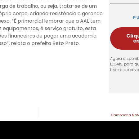
a de trabalho, ou seja, trata-se de um
óprio corpo, criando resistência e gerando
P
sexo. “É primordial lembrar que a AAL tem
us equipamentos, é serviço gratuito, esta
Cliq
ções financeiras de pagar uma academia
as
so”, relata o prefeito Beto Preto.
Agora disponib
LEGAIS, para q
federais e pri
Campanha Nata