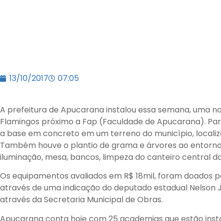
13/10/2017
07:05
A prefeitura de Apucarana instalou essa semana, uma no
Flamingos próximo a Fap (Faculdade de Apucarana). Para
a base em concreto em um terreno do município, localiza
Também houve o plantio de grama e árvores ao entorno 
iluminação, mesa, bancos, limpeza do canteiro central d
Os equipamentos avaliados em R$ 18mil, foram doados pe
através de uma indicação do deputado estadual Nelson J
através da Secretaria Municipal de Obras.
Apucarana conta hoje com 25 academias que estão instal