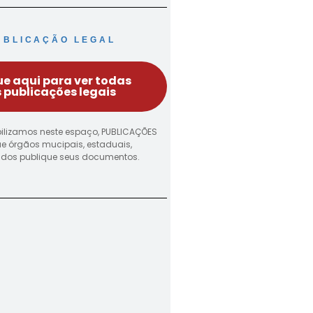
UBLICAÇÃO LEGAL
ue aqui para ver todas
 publicações legais
ilizamos neste espaço, PUBLICAÇÕES
ue órgãos mucipais, estaduais,
vados publique seus documentos.