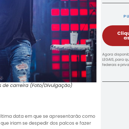
P
Cliq
as
Agora disponib
LEGAIS, para q
federais e pri
s de carreira (Foto/Divulgação)
a última data em que se apresentarão como
que iriam se despedir dos palcos e fazer