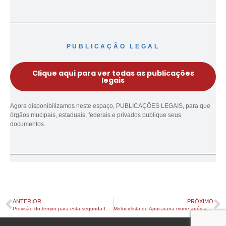
PUBLICAÇÃO LEGAL
Clique aqui para ver todas as publicações
legais
Agora disponibilizamos neste espaço, PUBLICAÇÕES LEGAIS, para que
órgãos mucipais, estaduais, federais e privados publique seus
documentos.
ANTERIOR
PRÓXIMO
Previsão do tempo para esta segunda-feira (01) em Apucarana e região
Motociclista de Apucarana morre após acidente e incêndio na PR-445, em Mauá da Serra