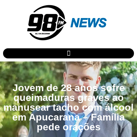
Jovem de 28 anos sofre
queimaduras graves ao
manusear tacho com álcool
em Apucarana – Família
pede orações