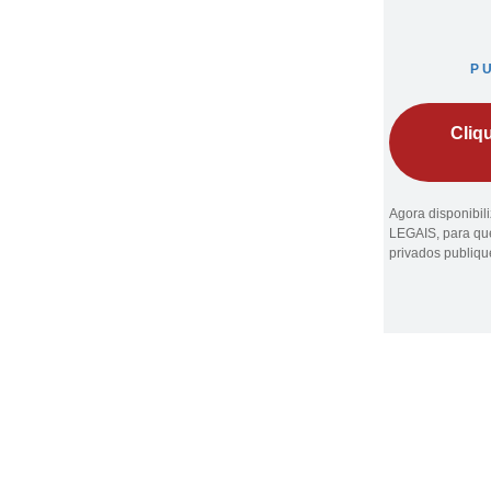
P
Cliq
Agora disponibi
LEGAIS, para que
privados publiq